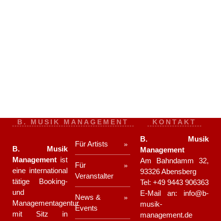
B. MUSIK MANAGEMENT
KONTAKT
B. Musik
Für Artists
B. Musik
Management
Management
ist
Am Bahndamm 32,
Für
eine international
93326 Abensberg
Veranstalter
tätige Booking-
Tel:
+49 9443 906363
und
E-Mail an:
info@b-
News &
Managementagentur
musik-
Events
mit Sitz in
management.de