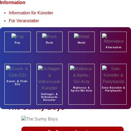
Information
Information für Künstler
Für Veranstalter
Pop
Rock
Metal
Alternative
Event- & Club-
DJs
Mallorca- &
Solo-Künstler &
Après-Ski-Acts
Partybands
Schlager- &
Volksmusik-
Künstler
The Sunny Boys