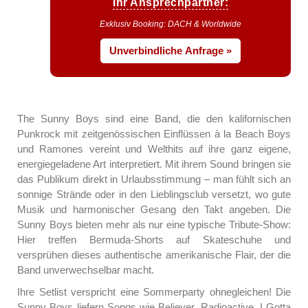
Ihr Ansprechpartner:
Exklusiv Booking: DACH & Worldwide
Unverbindliche Anfrage »
The Sunny Boys sind eine Band, die den kalifornischen
Punkrock mit zeitgenössischen Einflüssen à la Beach Boys
und Ramones vereint und Welthits auf ihre ganz eigene,
energiegeladene Art interpretiert. Mit ihrem Sound bringen sie
das Publikum direkt in Urlaubsstimmung – man fühlt sich an
sonnige Strände oder in den Lieblingsclub versetzt, wo gute
Musik und harmonischer Gesang den Takt angeben. Die
Sunny Boys bieten mehr als nur eine typische Tribute-Show:
Hier treffen Bermuda-Shorts auf Skateschuhe und
versprühen dieses authentische amerikanische Flair, der die
Band unverwechselbar macht.
Ihre Setlist verspricht eine Sommerparty ohnegleichen! Die
Sunny Boys liefern Songs wie Believer, Radioactive, I Gotta